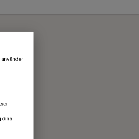
ör använder
tser
j dina