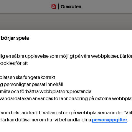
Gräsroten
 börjar spela
e dig en så bra upplevelse som möjligt på våra webbplatser. Därf
cookies för att
atsen ska fungera korrekt
ig personligt anpassat innehåll
mäta och förbättra webbplatsers prestanda
vändardata kan användas för annonsering på externa webbpla
 som helst ändra ditt val längst ner på webbplatserna under "Väl
 Här kan du läsa mer om hur vi behandlar dina
personuppgifter
.