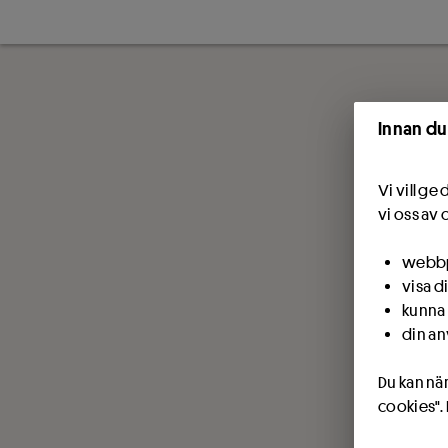
Innan du
Vi vill g
vi oss av 
webbpl
visa d
kunna 
din an
Du kan när
cookies".