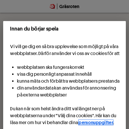
Gräsroten
Innan du börjar spela
Vi vill ge dig en så bra upplevelse som möjligt på våra
webbplatser. Därför använder vi oss av cookies för att
webbplatsen ska fungera korrekt
visa dig personligt anpassat innehåll
kunna mäta och förbättra webbplatsers prestanda
din användardata kan användas för annonsering
på externa webbplatser
Du kan när som helst ändra ditt val längst ner på
webbplatserna under "Välj dina cookies". Här kan du
läsa mer om hur vi behandlar dina
personuppgifter
.