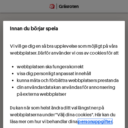
Gräsroten
Innan du börjar spela
Vi vill ge dig en så bra upplevelse som möjligt på våra
webbplatser. Därför använder vi oss av cookies för att
webbplatsen ska fungera korrekt
visa dig personligt anpassat innehåll
kunna mäta och förbättra webbplatsers prestanda
din användardata kan användas för annonsering
på externa webbplatser
Du kan när som helst ändra ditt val längst ner på
webbplatserna under "Välj dina cookies". Här kan du
läsa mer om hur vi behandlar dina
personuppgifter
.