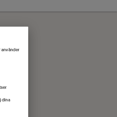
ör använder
tser
j dina