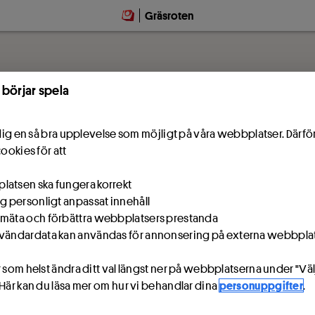
Gräsroten
 börjar spela
e dig en så bra upplevelse som möjligt på våra webbplatser. Därf
cookies för att
atsen ska fungera korrekt
ig personligt anpassat innehåll
mäta och förbättra webbplatsers prestanda
vändardata kan användas för annonsering på externa webbpla
 som helst ändra ditt val längst ner på webbplatserna under "Väl
 Här kan du läsa mer om hur vi behandlar dina
personuppgifter
.