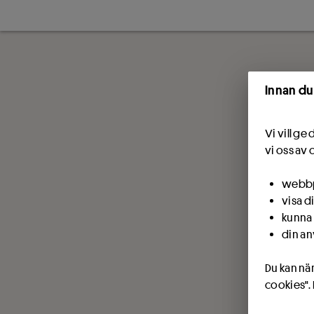
Innan du
Vi vill g
vi oss av 
webbpl
visa d
kunna 
din an
Du kan när
cookies".