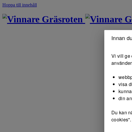
Hoppa till innehåll
Gräsroten
G
Innan du
Vi vill g
använder 
webbp
visa d
kunna
din a
Du kan nä
cookies".