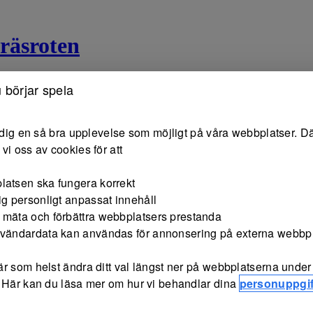
räsroten
 börjar spela
e dig en så bra upplevelse som möjligt på våra webbplatser. Dä
vi oss av cookies för att
latsen ska fungera korrekt
ig personligt anpassat innehåll
 mäta och förbättra webbplatsers prestanda
nvändardata kan användas för annonsering på externa webbp
r som helst ändra ditt val längst ner på webbplatserna under 
 Här kan du läsa mer om hur vi behandlar dina
personuppgif