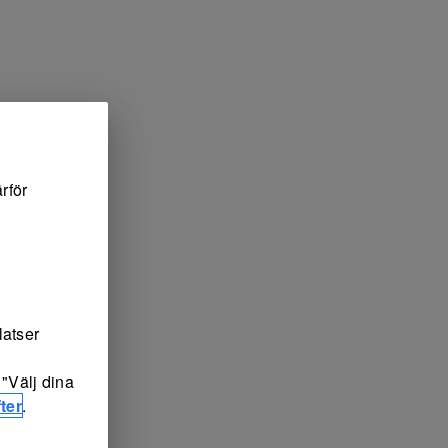
rför
latser
"Välj dina
ter
.