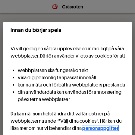
Gräsroten
Innan du börjar spela
Vi vill ge dig en så bra upplevelse som möjligt på våra
webbplatser. Därför använder vi oss av cookies för att
webbplatsen ska fungera korrekt
visa dig personligt anpassat innehåll
kunna mäta och förbättra webbplatsers prestanda
din användardata kan användas för annonsering
på externa webbplatser
Du kan när som helst ändra ditt val längst ner på
webbplatserna under "Välj dina cookies". Här kan du
läsa mer om hur vi behandlar dina
personuppgifter
.