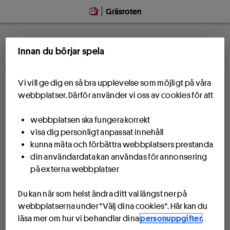
Gräsroten
Innan du börjar spela
Vi vill ge dig en så bra upplevelse som möjligt på våra
webbplatser. Därför använder vi oss av cookies för att
webbplatsen ska fungera korrekt
visa dig personligt anpassat innehåll
kunna mäta och förbättra webbplatsers prestanda
din användardata kan användas för annonsering
på externa webbplatser
Du kan när som helst ändra ditt val längst ner på
webbplatserna under "Välj dina cookies". Här kan du
läsa mer om hur vi behandlar dina
personuppgifter
.