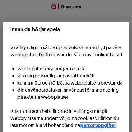
Gräsroten
Innan du börjar spela
Vi vill ge dig en så bra upplevelse som möjligt på våra
webbplatser. Därför använder vi oss av cookies för att
webbplatsen ska fungera korrekt
visa dig personligt anpassat innehåll
kunna mäta och förbättra webbplatsers prestanda
din användardata kan användas för annonsering
på externa webbplatser
Du kan när som helst ändra ditt val längst ner på
webbplatserna under "Välj dina cookies". Här kan du
läsa mer om hur vi behandlar dina
personuppgifter
.