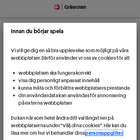
Gräsroten
Innan du börjar spela
Vi vill ge dig en så bra upplevelse som möjligt på våra
webbplatser. Därför använder vi oss av cookies för att
webbplatsen ska fungera korrekt
visa dig personligt anpassat innehåll
kunna mäta och förbättra webbplatsers prestanda
din användardata kan användas för annonsering
på externa webbplatser
Du kan när som helst ändra ditt val längst ner på
webbplatserna under "Välj dina cookies". Här kan du
läsa mer om hur vi behandlar dina
personuppgifter
.