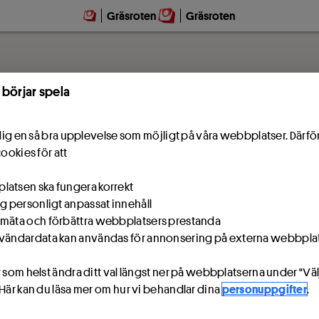
Gräsroten
Gräsroten
 börjar spela
e dig en så bra upplevelse som möjligt på våra webbplatser. Därf
cookies för att
atsen ska fungera korrekt
ig personligt anpassat innehåll
mäta och förbättra webbplatsers prestanda
vändardata kan användas för annonsering på externa webbpla
 som helst ändra ditt val längst ner på webbplatserna under "Väl
 Här kan du läsa mer om hur vi behandlar dina
personuppgifter
.