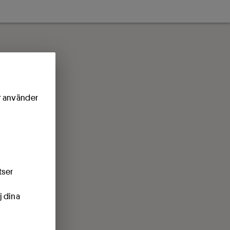
ör använder
tser
j dina