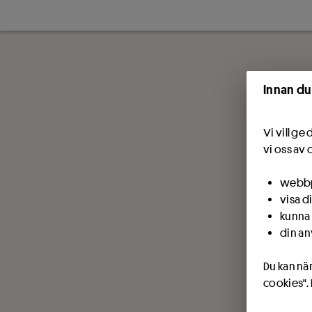
Innan du
Vi vill g
vi oss av 
webbpl
visa d
kunna 
din an
Du kan när
cookies".