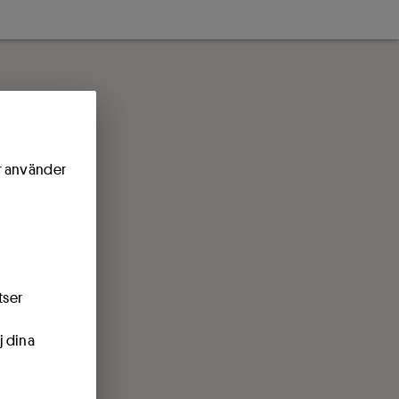
ör använder
tser
j dina