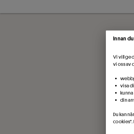
Innan du
Vi vill g
vi oss av 
webbpl
visa d
kunna 
din an
Du kan när
cookies".