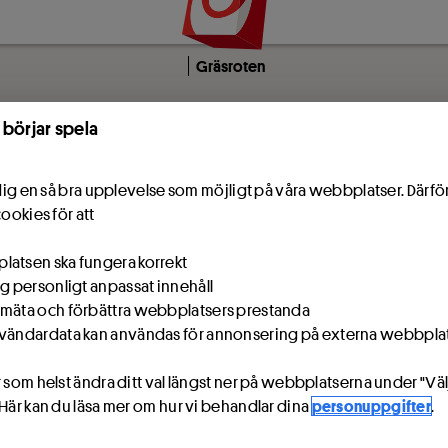
Gräsroten
 börjar spela
e dig en så bra upplevelse som möjligt på våra webbplatser. Därf
cookies för att
atsen ska fungera korrekt
ig personligt anpassat innehåll
mäta och förbättra webbplatsers prestanda
vändardata kan användas för annonsering på externa webbpla
 som helst ändra ditt val längst ner på webbplatserna under "Väl
 Här kan du läsa mer om hur vi behandlar dina
personuppgifter
.