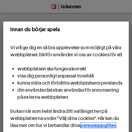
Gräsroten
Innan du börjar spela
Vi vill ge dig en så bra upplevelse som möjligt på våra
webbplatser. Därför använder vi oss av cookies för att
webbplatsen ska fungera korrekt
visa dig personligt anpassat innehåll
kunna mäta och förbättra webbplatsers prestanda
din användardata kan användas för annonsering
på externa webbplatser
Du kan när som helst ändra ditt val längst ner på
webbplatserna under "Välj dina cookies". Här kan du
läsa mer om hur vi behandlar dina
personuppgifter
.