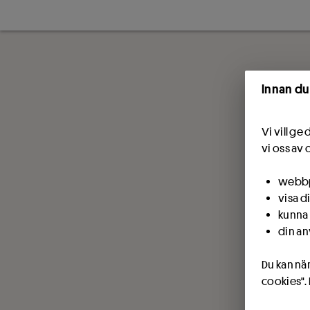
Innan du
Vi vill g
vi oss av 
webbpl
visa d
kunna 
din an
Du kan när
cookies".