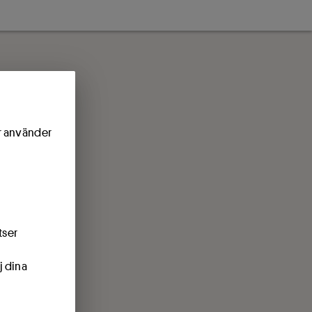
ör använder
tser
j dina