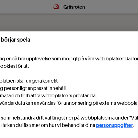
Gräsroten
 börjar spela
e dig en så bra upplevelse som möjligt på våra webbplatser. Därf
cookies för att
atsen ska fungera korrekt
ig personligt anpassat innehåll
mäta och förbättra webbplatsers prestanda
vändardata kan användas för annonsering på externa webbpla
 som helst ändra ditt val längst ner på webbplatserna under "Väl
 Här kan du läsa mer om hur vi behandlar dina
personuppgifter
.