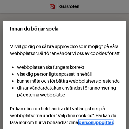
Gräsroten
Innan du börjar spela
Vi vill ge dig en så bra upplevelse som möjligt på våra
webbplatser. Därför använder vi oss av cookies för att
webbplatsen ska fungera korrekt
visa dig personligt anpassat innehåll
kunna mäta och förbättra webbplatsers prestanda
din användardata kan användas för annonsering
på externa webbplatser
Du kan när som helst ändra ditt val längst ner på
webbplatserna under "Välj dina cookies". Här kan du
läsa mer om hur vi behandlar dina
personuppgifter
.