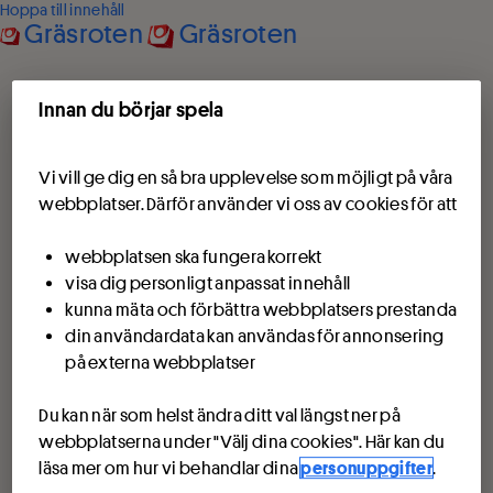
Hoppa till innehåll
Gräsroten
Gräsroten
Innan du börjar spela
Vi vill ge dig en så bra upplevelse som möjligt på våra
webbplatser. Därför använder vi oss av cookies för att
webbplatsen ska fungera korrekt
visa dig personligt anpassat innehåll
kunna mäta och förbättra webbplatsers prestanda
din användardata kan användas för annonsering
på externa webbplatser
Du kan när som helst ändra ditt val längst ner på
webbplatserna under "Välj dina cookies". Här kan du
läsa mer om hur vi behandlar dina
personuppgifter
.