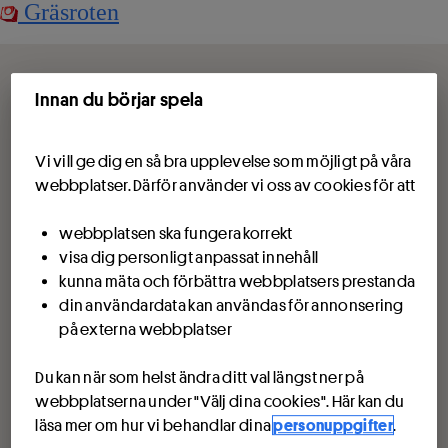
Gräsroten
Innan du börjar spela
Vi vill ge dig en så bra upplevelse som möjligt på våra
webbplatser. Därför använder vi oss av cookies för att
webbplatsen ska fungera korrekt
visa dig personligt anpassat innehåll
kunna mäta och förbättra webbplatsers prestanda
din användardata kan användas för annonsering
på externa webbplatser
Du kan när som helst ändra ditt val längst ner på
webbplatserna under "Välj dina cookies". Här kan du
läsa mer om hur vi behandlar dina
personuppgifter
.