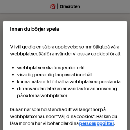
Gräsroten
Innan du börjar spela
Vi vill ge dig en så bra upplevelse som möjligt på våra
webbplatser. Därför använder vi oss av cookies för att
webbplatsen ska fungera korrekt
visa dig personligt anpassat innehåll
kunna mäta och förbättra webbplatsers prestanda
din användardata kan användas för annonsering
på externa webbplatser
Du kan när som helst ändra ditt val längst ner på
webbplatserna under "Välj dina cookies". Här kan du
läsa mer om hur vi behandlar dina
personuppgifter
.