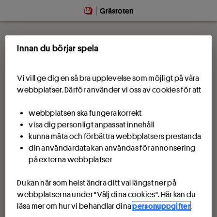
Gräsroten
Innan du börjar spela
Vi vill ge dig en så bra upplevelse som möjligt på våra
webbplatser. Därför använder vi oss av cookies för att
webbplatsen ska fungera korrekt
visa dig personligt anpassat innehåll
kunna mäta och förbättra webbplatsers prestanda
din användardata kan användas för annonsering
på externa webbplatser
Du kan när som helst ändra ditt val längst ner på
webbplatserna under "Välj dina cookies". Här kan du
läsa mer om hur vi behandlar dina
personuppgifter
.