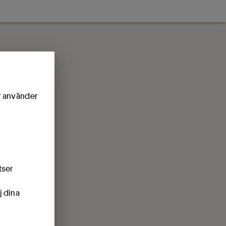
ör använder
tser
j dina