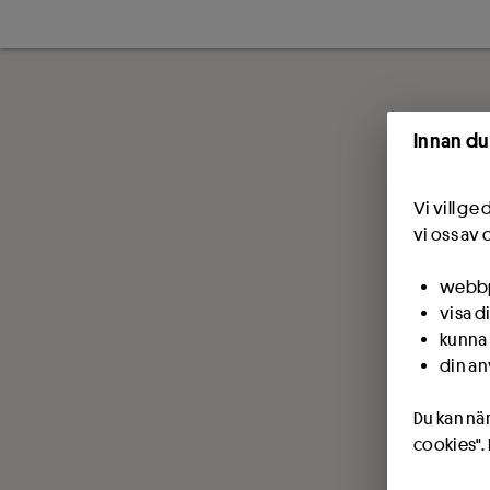
Innan du
Vi vill g
vi oss av 
webbpl
visa d
kunna 
din an
Du kan när
cookies".