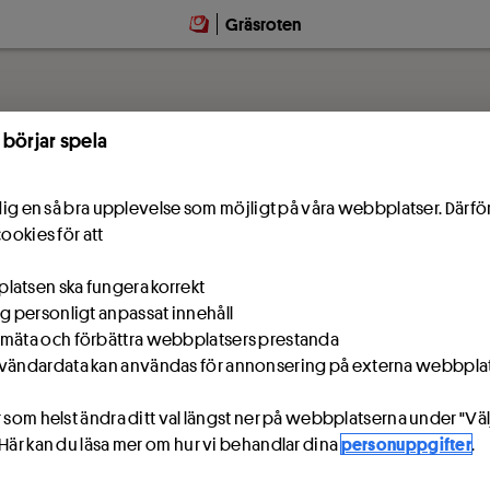
Gräsroten
 börjar spela
e dig en så bra upplevelse som möjligt på våra webbplatser. Därf
cookies för att
atsen ska fungera korrekt
ig personligt anpassat innehåll
mäta och förbättra webbplatsers prestanda
vändardata kan användas för annonsering på externa webbpla
 som helst ändra ditt val längst ner på webbplatserna under "Väl
 Här kan du läsa mer om hur vi behandlar dina
personuppgifter
.