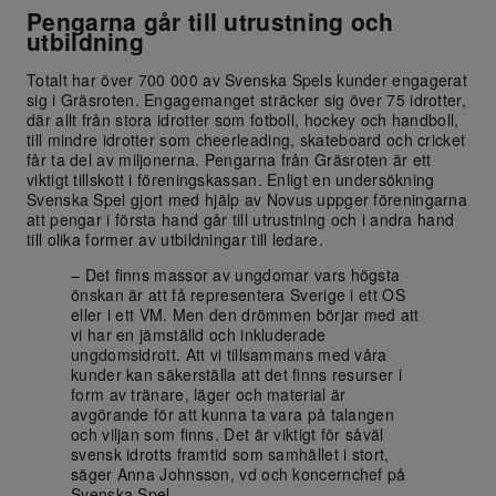
Pengarna går till utrustning och
utbildning
Totalt har över 700 000 av Svenska Spels kunder engagerat
sig i Gräsroten. Engagemanget sträcker sig över 75 idrotter,
där allt från stora idrotter som fotboll, hockey och handboll,
till mindre idrotter som cheerleading, skateboard och cricket
får ta del av miljonerna. Pengarna från Gräsroten är ett
viktigt tillskott i föreningskassan. Enligt en undersökning
Svenska Spel gjort med hjälp av Novus uppger föreningarna
att pengar i första hand går till utrustning och i andra hand
till olika former av utbildningar till ledare.
– Det finns massor av ungdomar vars högsta
önskan är att få representera Sverige i ett OS
eller i ett VM. Men den drömmen börjar med att
vi har en jämställd och inkluderade
ungdomsidrott. Att vi tillsammans med våra
kunder kan säkerställa att det finns resurser i
form av tränare, läger och material är
avgörande för att kunna ta vara på talangen
och viljan som finns. Det är viktigt för såväl
svensk idrotts framtid som samhället i stort,
säger Anna Johnsson, vd och koncernchef på
Svenska Spel.