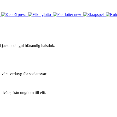
 våra verktyg för spelansvar.
 nivåer, från ungdom till elit.